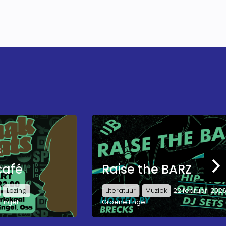
s
café
Raise the BARZ
Lezing
Literatuur
Muziek
22 februari 202
Engel
Groene Engel