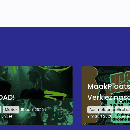
MaakPlaat
OAD!
Verkiezings
Muziek
15 april 2026
Aanmelden
Gratis
 Engel
9 maart 2026
Groene 