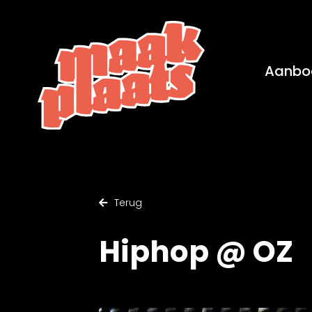
Naar
hoofdinhoud
Home
Aanbo
Terug
Hiphop @ OZ