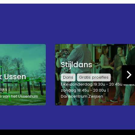
Stijldans
 Ussen
Dans
Gratis proefles
Elke donderdag 19:30u - 20:45u en el
ijks
zondag 18:45u - 20:00u
e van het Ussenhuis
Danscentrum Zwijsen