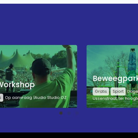
Beweegpark
Workshop
Gratis
Sport
Dagel
s
Op aanvraag
Audio Studio OZ
Ussenstraat, ter hoogt