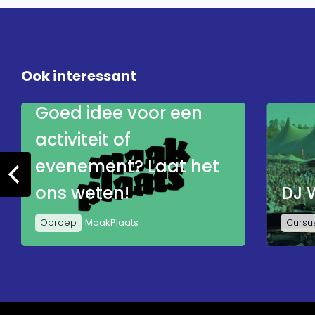
Ook interessant
Goed idee voor een
activiteit of
evenement? Laat het
ons weten!
DJ 
Oproep
MaakPlaats
Cursu