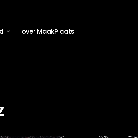
d
over MaakPlaats
Z